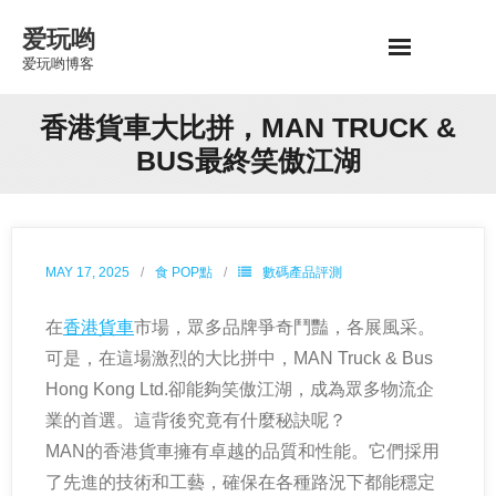
Skip
爱玩哟
to
爱玩哟博客
content
香港貨車大比拼，MAN TRUCK &
BUS最終笑傲江湖
MAY 17, 2025
食 POP點
數碼產品評測
在
香港貨車
市場，眾多品牌爭奇鬥豔，各展風采。
可是，在這場激烈的大比拼中，MAN Truck & Bus
Hong Kong Ltd.卻能夠笑傲江湖，成為眾多物流企
業的首選。這背後究竟有什麼秘訣呢？
MAN的香港貨車擁有卓越的品質和性能。它們採用
了先進的技術和工藝，確保在各種路況下都能穩定