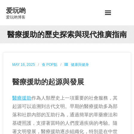
Skip
爱玩哟
to
爱玩哟博客
content
醫療援助的歷史探索與現代推廣指南
MAY 16, 2025
食 POP點
健康與健身
醫療援助的起源與發展
醫療援助
作為人類歷史上一項重要的社會服務，其
起源可以追溯到古代文明。早期的醫療援助多為部
落和社群內部的互助行為，通過簡單的草藥療法和
基礎照護，支撐著當時的人們度過疾病的考驗。隨
著文明發展，醫療援助逐步組織化，特別是在中世