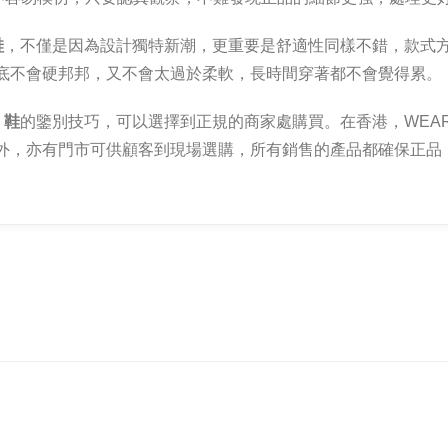
鞋
，不僅是因為設計獨特新潮，更重要是舒適性同樣不錯，款式
鞋底不會硬邦邦，又不會太過於柔軟，長時間穿著都不會覺得累。
o 鞋
的鑒別技巧，可以選擇到正規的商家處購買。在香港，WEAR
之外，亦有門市可供顧客到現場選購，所有銷售的產品都確保正品