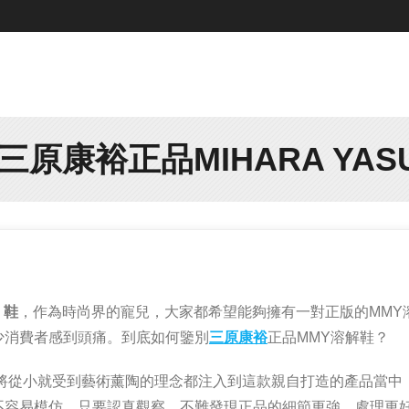
原康裕正品MIHARA YASU
o 鞋
，作為時尚界的寵兒，大家都希望能夠擁有一對正版的MMY
少消費者感到頭痛。到底如何鑒別
三原康裕
正品MMY溶解鞋？
將從小就受到藝術薰陶的理念都注入到這款親自打造的產品當中
不容易模仿，只要認真觀察，不難發現正品的細節更強，處理更