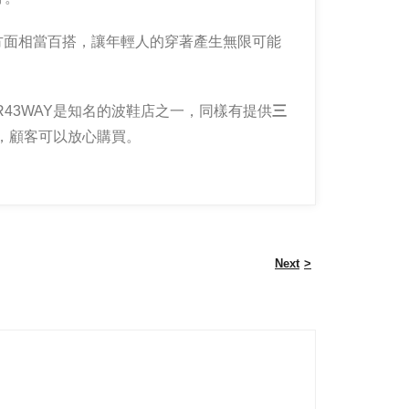
方面相當百搭，讓年輕人的穿著產生無限可能
43WAY是知名的波鞋店之一，同樣有提供
三
，顧客可以放心購買。
Next