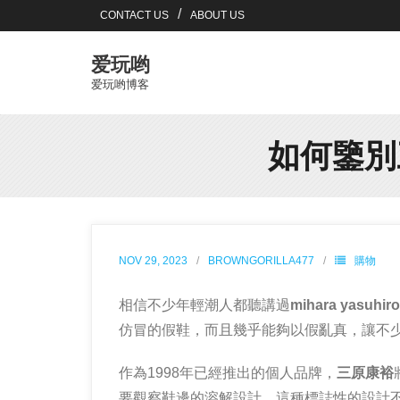
Skip
CONTACT US
ABOUT US
to
content
爱玩哟
爱玩哟博客
如何鑒別三
NOV 29, 2023
BROWNGORILLA477
購物
相信不少年輕潮人都聽講過
mihara yasuhir
仿冒的假鞋，而且幾乎能夠以假亂真，讓不
作為1998年已經推出的個人品牌，
三原康裕
要觀察鞋邊的溶解設計，這種標誌性的設計