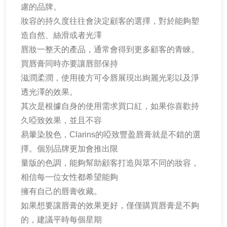
慮的品牌。
妝容的持久度往往會決定顧客的選擇，對於能夠塑
造自然、絲滑或者光澤
唇妝一整天的產品，通常會得到更多顧客的青睞。
買唇膏同時亦要讓唇部保持
滋潤柔潤，使用後方可令唇展現出絢麗光彩以及淨
透光澤的效果。
其次是根據自身的使用需求買口紅，如果你喜歡持
久啞致效果，並且不容
易暈染脫色，Clarins的啞致豐盈唇膏就是不錯的選
擇。個別品牌更加會推出限
量版的色調，能夠幫助顧客打造與眾不同的妝容，
相信每一位女性都希望能夠
擁有自己的唇膏收藏。
如果想要讓唇膏的效果更好，僅僅購買唇膏是不夠
的，建議平時每個星期