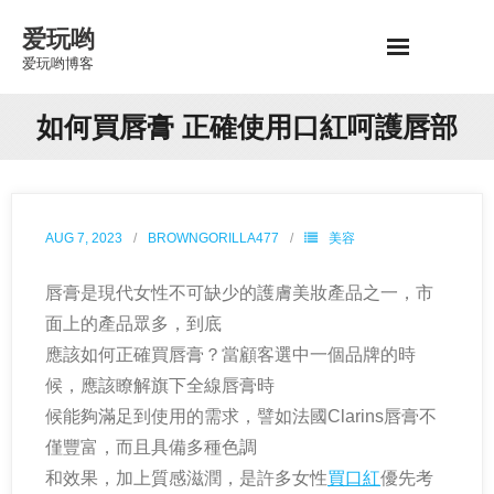
Skip
爱玩哟
to
爱玩哟博客
content
如何買唇膏 正確使用口紅呵護唇部
AUG 7, 2023
BROWNGORILLA477
美容
唇膏是現代女性不可缺少的護膚美妝產品之一，市
面上的產品眾多，到底
應該如何正確買唇膏？當顧客選中一個品牌的時
候，應該瞭解旗下全線唇膏時
候能夠滿足到使用的需求，譬如法國Clarins唇膏不
僅豐富，而且具備多種色調
和效果，加上質感滋潤，是許多女性
買口紅
優先考