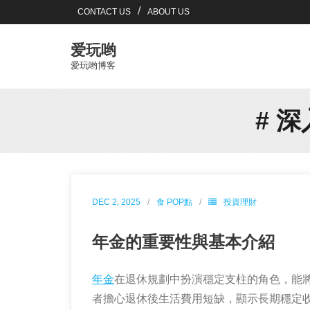
Skip
CONTACT US
ABOUT US
to
content
爱玩哟
爱玩哟博客
# 
DEC 2, 2025
食 POP點
投資理財
年金的重要性與基本介紹
年金
在退休規劃中扮演穩定支柱的角色，能
者擔心退休後生活費用短缺，顯示長期穩定