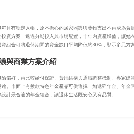
後每月有穩定入帳，原本擔心的居家照護與藥物支出不再成為負
金投資方案，透過分期投入與市場配置，十年內資產增值，讓她
資組合可將退休期間的資金缺口平均降低約30%，顯示多元方
議與商業方案介紹
風險偏好，再比較給付保證、費用結構與通脹調整機制。專家建
用途。市面上有數款特色年金產品可供選擇，如遞延年金、年金
標設計最合適的年金組合，讓退休生活既安心又有品質。