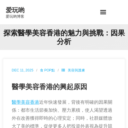
Skip
爱玩哟
to
爱玩哟博客
content
探索醫學美容香港的魅力與挑戰：因果
分析
DEC 11, 2025
食 POP點
美容與護膚
醫學美容香港的興起原因
醫學美容香港
近年快速發展，背後有明確的因果關
係：都市生活節奏加快、壓力累積，使人渴望透過
外在改善獲得即時的心理安定；同時，社群媒體放
大了美的標準，促使更多人把投資外表視為提升競